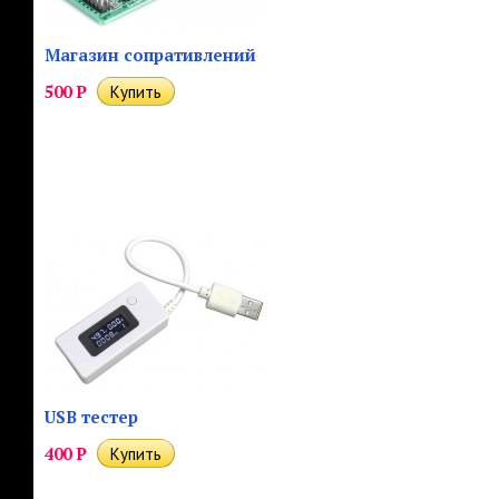
Магазин сопративлений
500
Р
USB тестер
400
Р