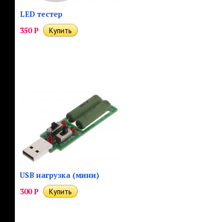
LED тестер
350
Р
USB нагрузка (мини)
300
Р