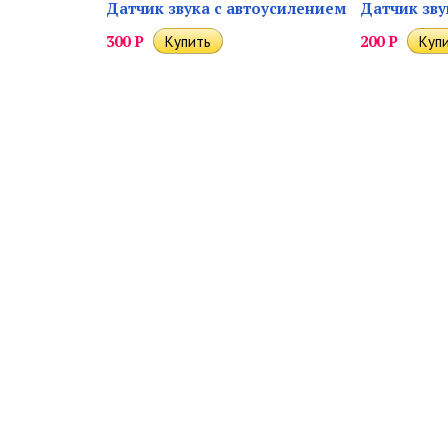
Датчик звука с автоусилением
Датчик зву
300
Р
200
Р