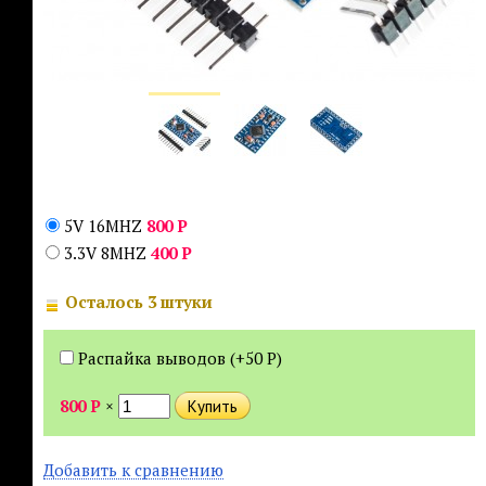
5V 16MHZ
800
Р
3.3V 8MHZ
400
Р
Осталось 3 штуки
Распайка выводов (+
50
Р
)
800
Р
×
Добавить к сравнению