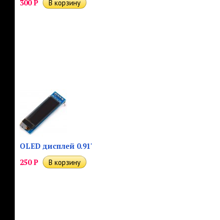
300
Р
OLED дисплей 0.91'
250
Р