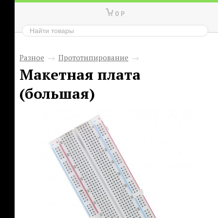
0
Р
Разное
→
Прототипирование
→
Макетная плата
(большая)