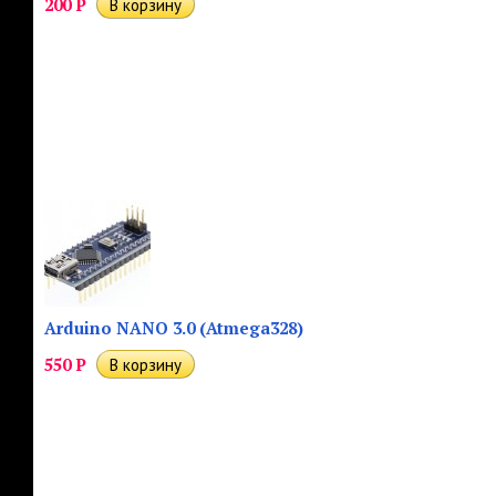
200
Р
Arduino NANO 3.0 (Atmega328)
550
Р