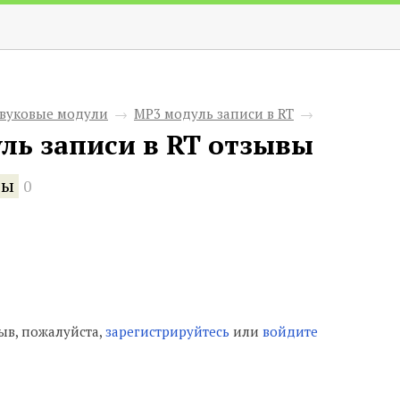
вуковые модули
→
MP3 модуль записи в RT
→
ль записи в RT отзывы
вы
0
ыв, пожалуйста,
зарегистрируйтесь
или
войдите