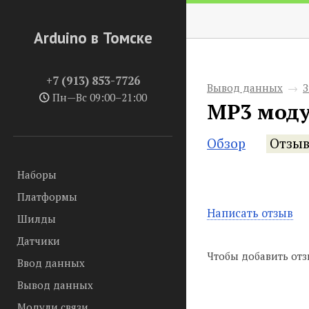
Arduino в Томске
+7 (913) 853-7726
Вывод данных
→
З
Пн—Вс 09:00–21:00
MP3 моду
Обзор
Отзы
Наборы
Платформы
Написать отзыв
Шилды
Датчики
Чтобы добавить отз
Ввод данных
Вывод данных
Модули связи