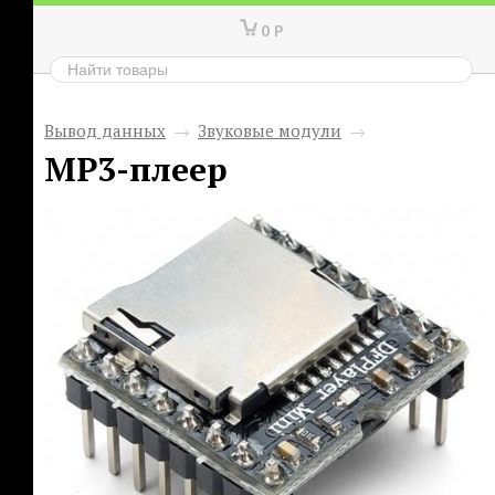
0
Р
Вывод данных
→
Звуковые модули
→
MP3-плеер