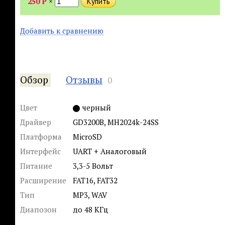
250
Р
×
Добавить к сравнению
Обзор
Отзывы
0
Цвет
черный
Драйвер
GD3200B, MH2024k-24SS
Платформа
MicroSD
Интерфейс
UART + Аналоговый
Питание
3,3-5 Вольт
Расширение
FAT16, FAT32
Тип
MP3, WAV
Диапозон
до 48 КГц