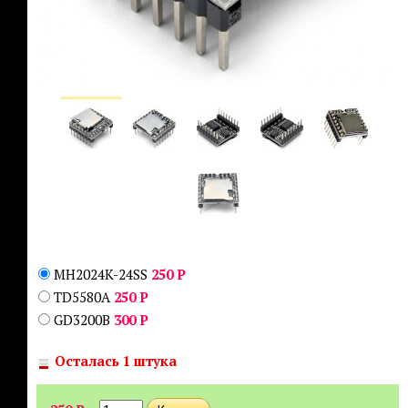
MH2024K-24SS
250
Р
TD5580A
250
Р
GD3200B
300
Р
Осталась 1 штука