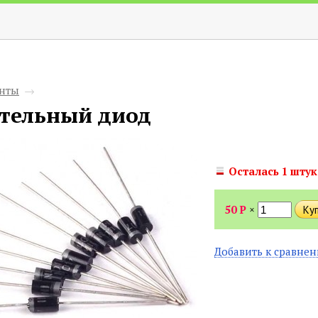
нты
→
тельный диод
Осталась 1 штук
50
Р
×
Добавить к сравне