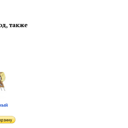
д, также
ный