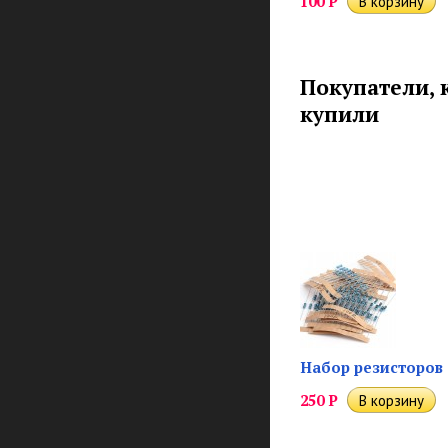
100
Р
Покупатели,
купили
Набор резисторов
250
Р