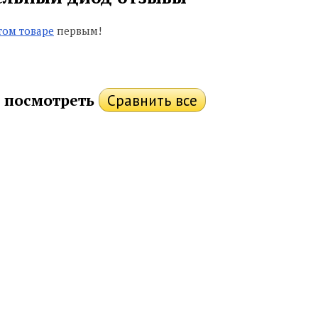
том товаре
первым!
 посмотреть