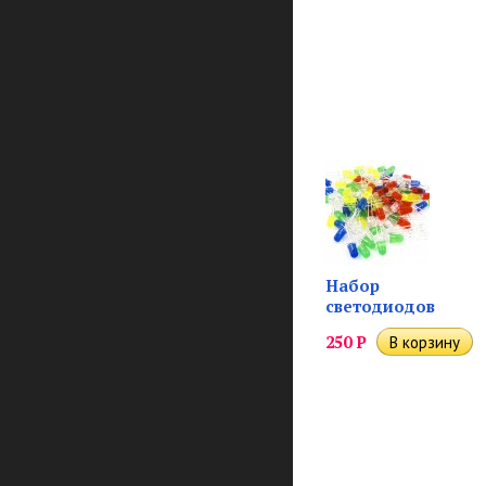
Набор
светодиодов
250
Р