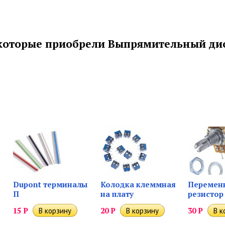
 которые приобрели Выпрямительный дио
Dupont терминалы
Колодка клеммная
Перемен
П
на плату
резистор
15
Р
20
Р
30
Р