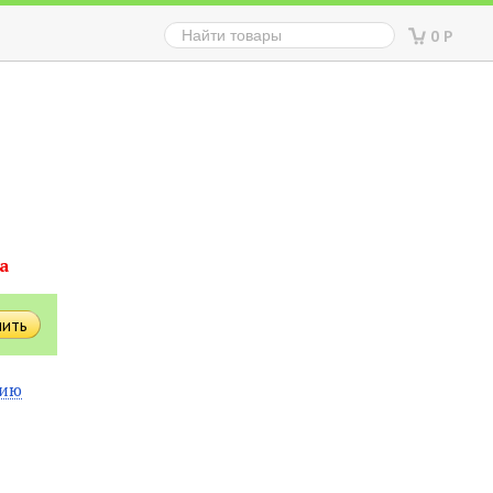
0
Р
а
нию