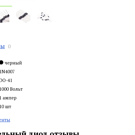
вы
0
черный
1N4007
DO-41
1000 Вольт
1 ампер
10 шт
енты
льный диод отзывы